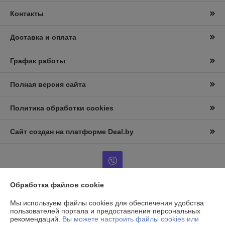
Контакты
Доставка и оплата
График работы
Полная версия сайта
Политика обработки cookies
Сайт создан на платформе Deal.by
Обработка файлов cookie
Информация для покупателя
Мы используем файлы cookies для обеспечения удобства
пользователей портала и предоставления персональных
Юридическое лицо:
ООО "ЭнергоФлексмонтаж"
рекомендаций.
Вы можете настроить файлы cookies или
220099, г. Минск, ул. Казинца, 11А, оф. 88