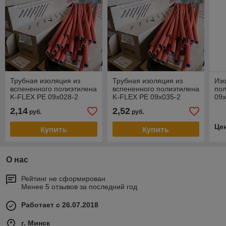
Трубная изоляция из
Трубная изоляция из
Изо
вспененного полиэтилена
вспененного полиэтилена
по
K-FLEX PE 09x028-2
K-FLEX PE 09x035-2
09
COMPACT R
COMPACT R
2,14
2,52
руб.
руб.
Це
Купить
Купить
О нас
Рейтинг не сформирован
Менее 5 отзывов за последний год
Работает с 26.07.2018
г. Минск