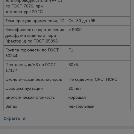
теплопроводности, Вт/(м•°C)
по ГОСТ 7076, при
температуре 20 °С
Температура применения, °C
От -80 до +95
Коэффициент сопротивления
> 9000
диффузии водяного пара
(фактор μ) по ГОСТ 25898
Группа горючести по ГОСТ
Г1
30244
Плотность, кг/м
3
по ГОСТ
30±5
17177
Экологическая безопасность
Не содержит CFC, HCFC
Срок эксплуатации
20 лет
Биологическая стойкость
хорошая
Запах
нейтральный
Скрыть