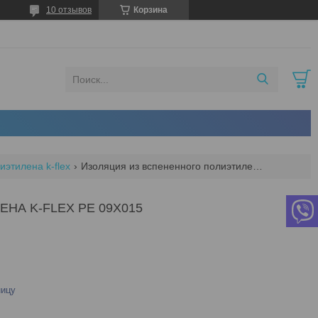
10 отзывов
Корзина
этилена k-flex
Изоляция из вспененного полиэтилена k-flex pe 09x015
НА K-FLEX PE 09X015
ницу