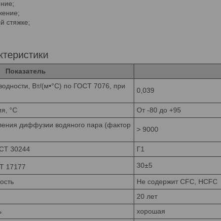
ние;
жение;
й стяжке;
ктеристики
Показатель
дности, Вт/(м•°C) по ГОСТ 7076, при
0,039
я, °C
От -80 до +95
ения диффузии водяного пара (фактор
> 9000
ОСТ 30244
Г1
30±5
Т 17177
ость
Не содержит CFC, HCFC
20 лет
ь
хорошая