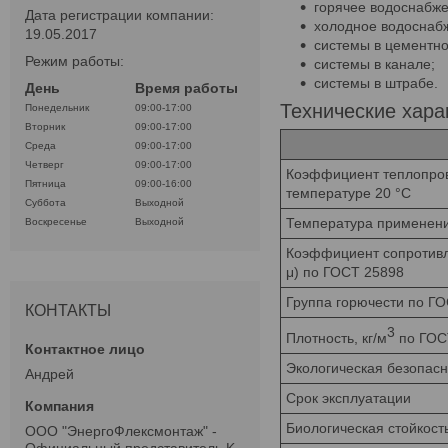
горячее водоснабже
Дата регистрации компании:
холодное водоснаб
19.05.2017
системы в цементно
Режим работы:
системы в канале;
системы в штрабе.
День
Время работы
Технические хара
Понедельник
09:00-17:00
Вторник
09:00-17:00
Среда
09:00-17:00
Четверг
09:00-17:00
Коэффициент теплопрово
Пятница
09:00-16:00
температуре 20 °С
Суббота
Выходной
Температура применени
Воскресенье
Выходной
Коэффициент сопротивл
μ) по ГОСТ 25898
Группа горючести по Г
КОНТАКТЫ
3
Плотность, кг/м
по ГОС
Экологическая безопасн
Андрей
Срок эксплуатации
Биологическая стойкост
ООО "ЭнергоФлексмонтаж" -