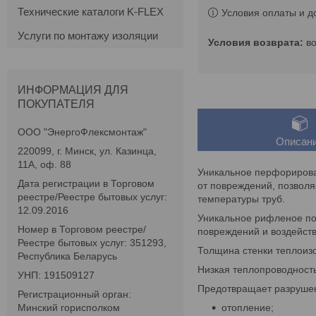
Технические каталоги K-FLEX
Условия оплаты и д
Услуги по монтажу изоляции
в
ИНФОРМАЦИЯ ДЛЯ
ПОКУПАТЕЛЯ
ООО "ЭнергоФлексмонтаж"
Описан
220099, г. Минск, ул. Казинца,
11А, оф. 88
Уникальное перфорирова
Дата регистрации в Торговом
от повреждений, позвол
реестре/Реестре бытовых услуг:
температуры труб.
12.09.2016
Уникальное рифленое по
Номер в Торговом реестре/
повреждений и воздейств
Реестре бытовых услуг: 351293,
Толщина стенки теплоизо
Республика Беларусь
Низкая теплопроводность
УНП: 191509127
Предотвращает разрушен
Регистрационный орган:
отопление;
Минский горисполком